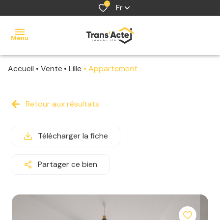
0
Fr
Menu
Accueil
Vente
Lille
Appartement
accueil
acheter
Retour aux résultats
louer
Télécharger la fiche
vendre
estimer
Partager ce bien
contact