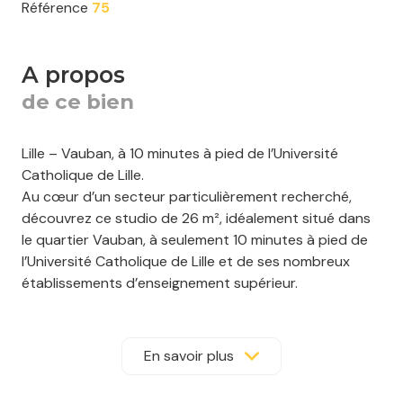
Référence
75
a propos
de ce bien
Lille – Vauban, à 10 minutes à pied de l’Université
Catholique de Lille.
Au cœur d’un secteur particulièrement recherché,
découvrez ce studio de 26 m², idéalement situé dans
le quartier Vauban, à seulement 10 minutes à pied de
l’Université Catholique de Lille et de ses nombreux
établissements d’enseignement supérieur.
Situé au 1er étage d’un bâtiment arrière, cet
appartement bénéficie d’un environnement calme,
tout en profitant pleinement de la vie de quartier et
En savoir plus
de l’attractivité du secteur. Il se compose d’une
entrée, d’une pièce de vie lumineuse, d’un espace