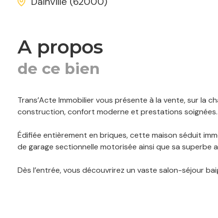
Dainville (62000)
a propos
de ce bien
Trans’Acte Immobilier vous présente à la vente, sur la ch
construction, confort moderne et prestations soignées.
Édifiée entièrement en briques, cette maison séduit imm
de garage sectionnelle motorisée ainsi que sa superbe a
Dès l’entrée, vous découvrirez un vaste salon-séjour bai
Ouvert sur une cuisine équipée Cuisinella moderne et fonct
Le rez-de-chaussée dispose également d’une buanderie,
faire office de chambre d’enfant ou de chambre d’appoi