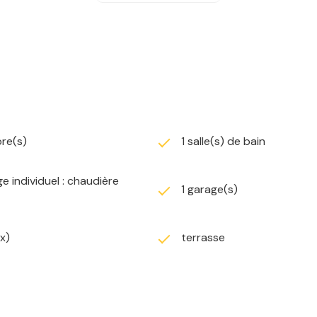
 une salle de bain ainsi qu’un second WC séparé.
’un jardin entièrement clos et d’un environnement résidentiel 
 centralisés ainsi que d’une pompe à chaleur hybride gaz, g
re(s)
1 salle(s) de bain
nue, idéale pour une famille en quête de tranquillité sur un s
e individuel : chaudière
1 garage(s)
er une visite, veuillez contacter Benjamin Sebert au 06 41 0
(x)
terrasse