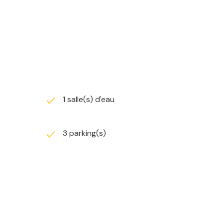
calme et recherché.
arantissant performance énergétique et confort au
1 salle(s) d'eau
ecteur prisé.
3 parking(s)
2 02 58.