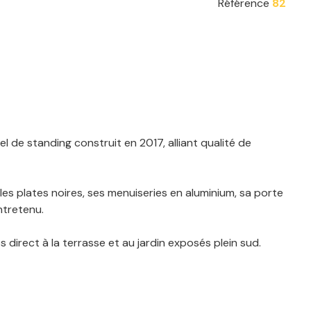
Référence
82
l de standing construit en 2017, alliant qualité de
s plates noires, ses menuiseries en aluminium, sa porte
ntretenu.
direct à la terrasse et au jardin exposés plein sud.
 idéal pour la vie de famille.
WC séparé ainsi que d’un bureau pouvant parfaitement