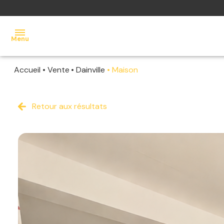
Menu
Accueil
Vente
Dainville
Maison
accueil
acheter
Retour aux résultats
louer
vendre
estimer
contact