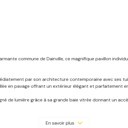
armante commune de Dainville, ce magnifique pavillon individue
édiatement par son architecture contemporaine avec ses tuile
llée en pavage offrant un extérieur élégant et parfaitement e
gné de lumière grâce à sa grande baie vitrée donnant un accès 
ionnelle, l’espace de vie offre un cadre chaleureux et convivial
 d’un garage attenant, d’une salle d’eau avec douche, d’un 
En savoir plus
nt.