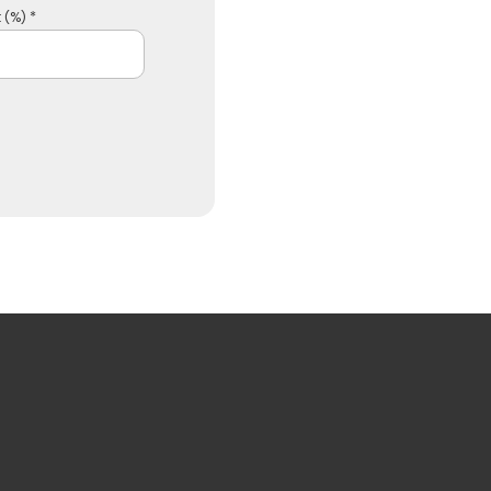
 (%) *