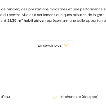
 de l’ancien, des prestations modernes et une performance én
e du centre-ville et à seulement quelques minutes de la gare
pant
21,35 m² habitables
, représentant une belle opportunit
’eau aménagée, prestations comprises dans le prix de vente.
En savoir plus
) d'eau
kitchenette (équipée)