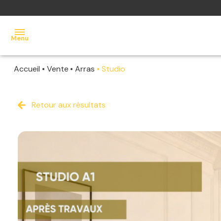
Menu
Accueil
Vente
Arras
Studio
accueil
acheter
Retour aux résultats
louer
vendre
estimer
contact