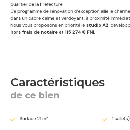
quartier de la Préfecture.
Ce programme de rénovation d’exception allie le charme
dans un cadre calme et verdoyant, à proximité immédiat
Nous vous proposons en priorité le
studio A2
, dévelop
hors frais de notaire
et
115 274 € FNI
.
L’appartement sera livré avec cuisine équipée et salle d
Dernières opportunités de studios disponibles :
A1 – Studio
Surface habitable :
23,60 m²
Prix hors frais de notaire :
123 443 €
caractéristiques
Prix FNI :
127 243 €
A2 – Studio
de ce bien
Surface habitable :
21,35 m²
Prix hors frais de notaire :
111 674 €
Prix FNI :
115 274 €
A4 – Studio avec extérieur
Surface 21 m²
1 salle(s
Surface habitable :
22,60 m²
Extérieur :
6,90 m²