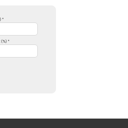
 *
 (%) *