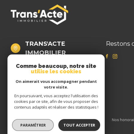
TRANS'ACTE
Restons 
IMMOBILIER
06 41 02 02 58
Comme beaucoup, notre site
utilise les cookies
bsebert@transacte-immobilier.fr
16 rue des Capucins
On aimerait vous accompagner pendant
62000 Arras
votre visite.
En poursuivant, vous acceptez l'utilisation des
cookies par ce site, afin de vous proposer des
contenus adaptés et réaliser des statistiques !
Nos partenaires
Mentions légales
Admin
Nos honorai
PARAMÉTRER
TOUT ACCEPTER
© 2026 | Tous droits réservés