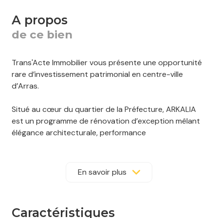
a propos
de ce bien
Trans'Acte Immobilier vous présente une opportunité
rare d’investissement patrimonial en centre-ville
d’Arras.
Situé au cœur du quartier de la Préfecture, ARKALIA
est un programme de rénovation d’exception mêlant
élégance architecturale, performance
environnementale et fort potentiel de valorisation.
Cet ensemble immobilier emblématique du patrimoine
En savoir plus
arrageois accueille 19 appartements, du studio au T3,
au sein d’un îlot résidentiel calme et verdoyant, à
moins de 15 minutes à pied de tous les points clés de
caractéristiques
la ville et à 12 minutes de la gare TGV.