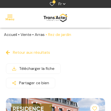
0
Fr
Menu
Accueil
Vente
Arras
Rez de jardin
accueil
acheter
Retour aux résultats
louer
Télécharger la fiche
vendre
estimer
Partager ce bien
contact