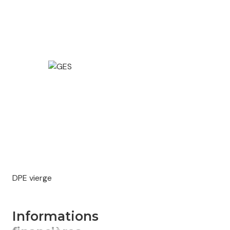
Dossier complet, visite 3D et simulations fiscales
disponibles sur demande auprès de notre agence.
Pour tout renseignement, veuillez contacter Benjamin
Sebert au 06 41 02 02 58
DPE vierge
informations