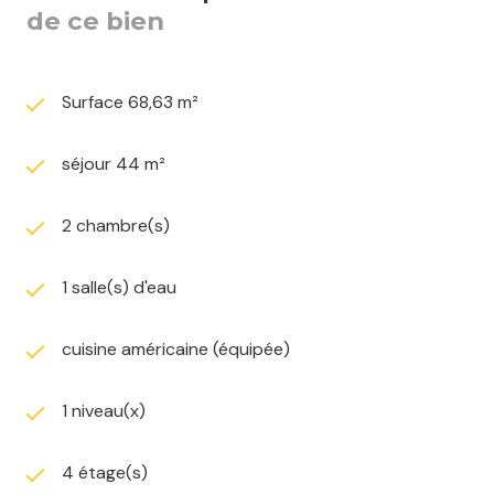
de ce bien
Chaque appartement est livré avec une cuisine
équipée ainsi qu’une salle d’eau entièrement
aménagée, prestations comprises dans le prix de
Surface 68,63 m²
vente. Certains logements disposent également de
terrasses, jardins ou espaces extérieurs privatifs,
séjour 44 m²
offrant un confort de vie recherché en cœur de ville.
2 chambre(s)
Pensé dans une démarche de réhabilitation durable, le
projet conjugue la conservation des éléments
patrimoniaux remarquables (façades, escaliers,
1 salle(s) d'eau
boiseries), l’utilisation de matériaux nobles et durables,
ainsi que des performances énergétiques élevées
cuisine américaine (équipée)
(chauffage décarboné, ventilation double flux),
garantissant une attractivité locative pérenne.
1 niveau(x)
Le programme est situé dans le périmètre Action
Cœur de Ville et bénéficie du dispositif fiscal
4 étage(s)