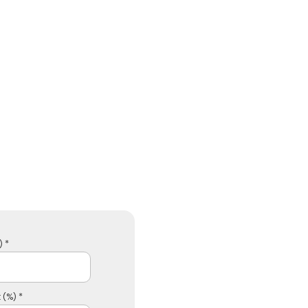
 *
 (%) *