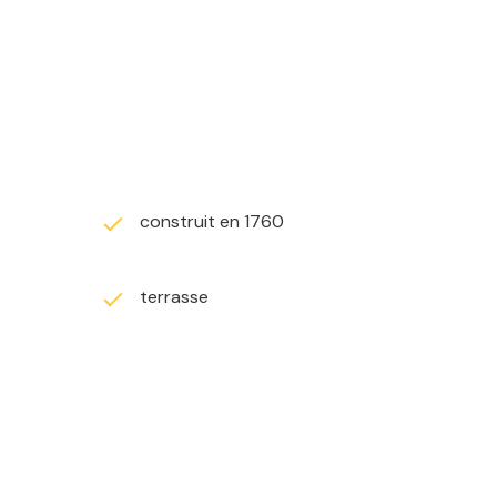
 d’un chauffage central au gaz assuré par une chaudière
é immédiate du centre-ville, des écoles, commerces et
construit en 1760
2 02 58.
terrasse