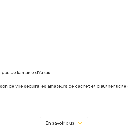
 pas de la mairie d’Arras
aison de ville séduira les amateurs de cachet et d’authenticit
lon, d’un séjour, d’une cuisine ainsi que d’une salle de bain
urie, idéale pour les beaux jours.
En savoir plus
res. Le deuxième étage offre une grande pièce pouvant faire 