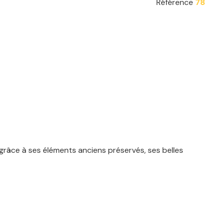
Référence
78
é grâce à ses éléments anciens préservés, ses belles
 équipée d’une douche et d’une baignoire. Vous profiterez
office de quatrième chambre avec un espace bureau,