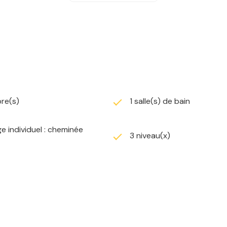
 Côté confort, vous bénéficierez du double vitrage ainsi que
 située, offrant un véritable coup de cœur assuré à proximit
re(s)
1 salle(s) de bain
er une visite, veuillez contacter Benjamin Sebert au 06 41 0
e individuel : cheminée
3 niveau(x)