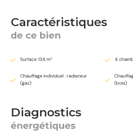
dressing ou salle de jeux selon vos besoins.
caractéristiques
La maison dispose également d’une superbe cave voûtée.
d’environ 10 ans, produisant également l’eau chaude.
de ce bien
Une maison lumineuse, pleine de caractère et idéalement
transports.
Surface 134 m²
4 chamb
Pour tout renseignement complémentaire ou pour organis
Chauffage individuel : radiateur
Chauffag
(gaz)
(bois)
diagnostics
énergétiques