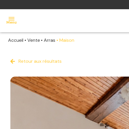
Menu
Accueil
Vente
Arras
Maison
accueil
acheter
Retour aux résultats
louer
vendre
estimer
contact