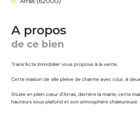
Arras (62000)
a propos
de ce bien
Trans’Acte Immobilier vous propose à la vente,
Cette maison de ville pleine de charme avec cour, à deux
Située en plein cœur d’Arras, derrière la mairie, cette m
hauteurs sous plafond et son atmosphère chaleureuse.
Elle se compose au rez-de-chaussée d’une entrée, d’un sa
également d’une agréable cour intérieure, intimiste et fle
Au premier étage, un palier dessert trois belles chamb