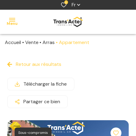
0
Fr
Menu
Accueil
Vente
Arras
Appartement
accueil
acheter
Retour aux résultats
louer
Télécharger la fiche
vendre
estimer
Partager ce bien
contact
Sous-compromis