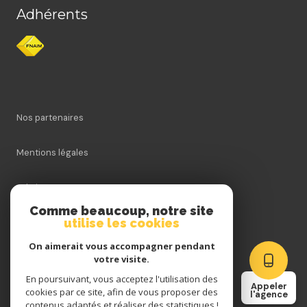
Adhérents
Nos partenaires
Mentions légales
Admin
Comme beaucoup, notre site
utilise les cookies
Nos honoraires
On aimerait vous accompagner pendant
Politique RGPD
votre visite.
En poursuivant, vous acceptez l'utilisation des
Appeler
cookies par ce site, afin de vous proposer des
Cookies
l'agence
contenus adaptés et réaliser des statistiques !