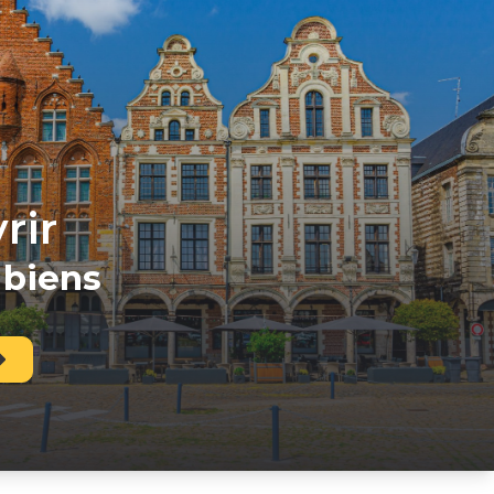
rir
 biens