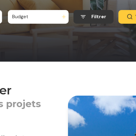
Budget
Filtrer
er
 projets