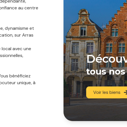
indépendante,
 confiance au centre
e, dynamisme et
cation, sur Arras
 local avec une
découv
sionnelles,
tous nos
Vous bénéficiez
cuteur unique, à
Voir les biens