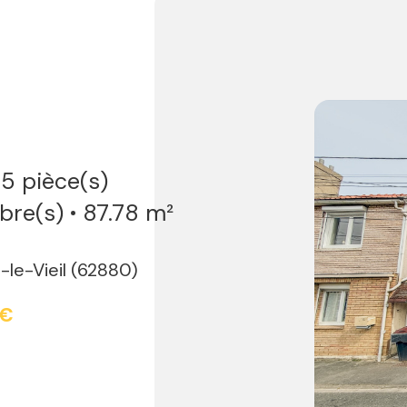
Vendu
appartement
27 m²
Arras (62000)
73 000 €