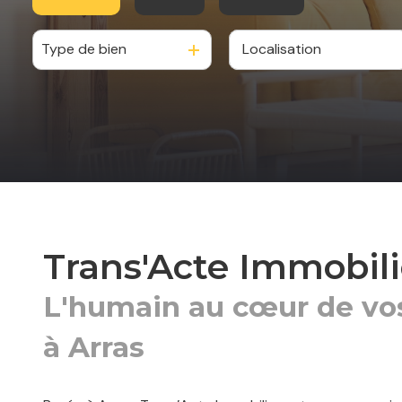
Type de bien
De l'ancien
à l'année
De l'immo pro
Trans'Acte Immobili
L'humain au cœur de vos
à Arras