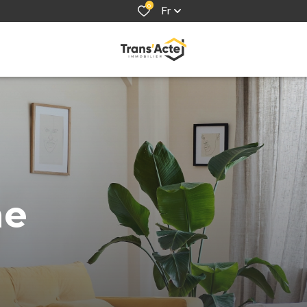
0
Fr
he