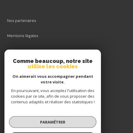
Nos partenaires
Mentions légales
Admin
Comme beaucoup, notre site
utilise les cookies
Nos honoraires
On aimerait vous accompagner pendant
Politique RGPD
votre visite.
En poursuivant, vous acceptez l'utilisation des
cookies par ce site, afin de vous proposer des
Cookies
contenus adaptés et réaliser des statistiques !
© 2026 | Tous droits réservés
PARAMÉTRER