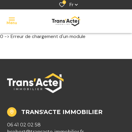
0
Fr
Menu
0 -> Erreur de chargement d'un module
accueil
acheter
louer
vendre
estimer
contact
TRANS'ACTE IMMOBILIER
06 41 02 02 58
bsebert@transacte-immobilier.fr